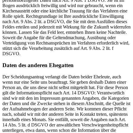
personenbezogener Daten nach Art. 9 Abs. 1 DSGVO. Sie ist im
Bogen ausdrücklich freiwillig und wird nur gebraucht, wenn ein
Kirchenaustritt oder eine kirchliche Trauung für das Verfahren eine
Rolle spielt. Rechtsgrundlage ist Ihre ausdrückliche Einwilligung
nach Art. 9 Abs. 2 lit. a DSGVO, die Sie mit dem Ausfüllen dieses
Feldes erteilen und jederzeit mit Wirkung für die Zukunft widerrufen
können. Lassen Sie das Feld leer, entstehen Ihnen keine Nachteile.
Soweit die Angabe für die Geltendmachung, Ausübung oder
Verteidigung von Rechtsansprüchen im Verfahren erforderlich wird,
stützt sich die Verarbeitung zusätzlich auf Art. 9 Abs. 2 lit. f
DSGVO.
Daten des anderen Ehegatten
Der Scheidungsantrag verlangt die Daten beider Eheleute, auch
wenn nur eine Seite uns beauftragt. Sie geben deshalb Daten einer
Person an, die uns diese nicht selbst mitgeteilt hat. Für diese Person
gilt die Informationspflicht nach Art. 14 DSGVO: Verantwortlich
sind wir mit den im Impressum genannten Angaben, die Kategorien
der Daten und die Zwecke stehen in diesem Abschnitt, die Quelle ist
der Aufnahmebogen der anderen Seite. Wir kommen dieser Pflicht
nach, sobald wir mit der anderen Seite in Kontakt treten, spätestens
innerhalb eines Monats. Sie entfällt, soweit die Angaben nach Art.
14 Abs. 5 lit. d DSGVO der anwaltlichen Verschwiegenheitspflicht
unterliegen, etwa dann, wenn schon die Information über die