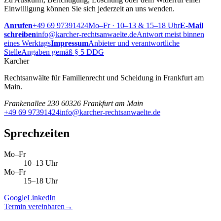
Einwilligung können Sie sich jederzeit an uns wenden.
Anrufen
+49 69 97391424
Mo–Fr · 10–13 & 15–18 Uhr
E-Mail
schreiben
info@karcher-rechtsanwaelte.de
Antwort meist binnen
eines Werktags
Impressum
Anbieter und verantwortliche
Stelle
Angaben gemäß § 5 DDG
Karcher
Rechtsanwälte für Familienrecht und Scheidung in Frankfurt am
Main.
Frankenallee 230 60326 Frankfurt am Main
+49 69 97391424
info@karcher-rechtsanwaelte.de
Sprechzeiten
Mo–Fr
10–13 Uhr
Mo–Fr
15–18 Uhr
Google
LinkedIn
Termin vereinbaren
→