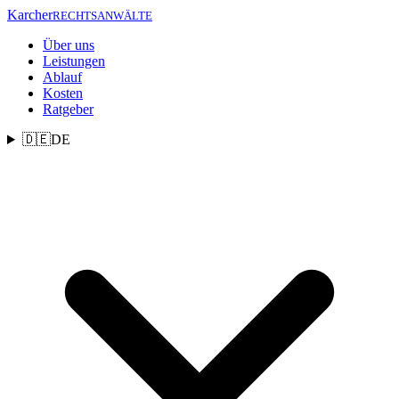
Zum Inhalt springen
Karcher
RECHTSANWÄLTE
Über uns
Leistungen
Ablauf
Kosten
Ratgeber
🇩🇪
DE