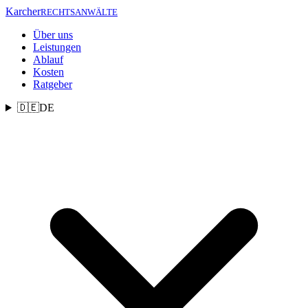
Zum Inhalt springen
Karcher
RECHTSANWÄLTE
Über uns
Leistungen
Ablauf
Kosten
Ratgeber
🇩🇪
DE