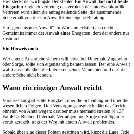
Hier steckt der wichtigste Denkfehler. Ein Anwalt darf
nicht beide
Ehegatten
zugleich vertreten; das verbietet der Interessenkonflikt.
Vertreten wird allein die antragstellende Seite; die zustimmende
Seite erhält von diesem Anwalt keine eigene Beratung.
Ein „gemeinsamer Anwalt“ im Wortsinn existiert also nicht.
Gemeint ist immer der Anwalt
eines
Ehegatten, dem der andere nur
zustimmt.
Ein Hinweis noch
Wer eigene Ansprüche sichern will, etwa bei Unterhalt, Zugewinn
oder Sorge, sollte sich eigenständig beraten lassen. Der eine Anwalt
wahrt ausschließlich die Interessen seines Mandanten und darf die
andere Seite nicht beraten.
Wann ein einziger Anwalt reicht
Voraussetzung ist echte Einigkeit: über die Scheidung und über die
wesentlichen Folgen. Den Versorgungsausgleich klärt das Gericht
ohnehin von Amts wegen; darüber muss niemand streiten (§ 137
FamFG). Bleiben Unterhalt, Vermögen und Sorge unstrittig oder
vorab geregelt, trägt der Weg mit einem Anwalt problemlos.
Sobald über eine dieser Folgen gestritten wird, kippt die Lage. Jede