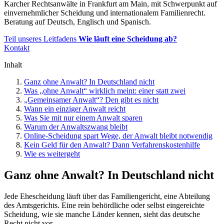
Karcher Rechtsanwälte in Frankfurt am Main, mit Schwerpunkt auf
einvernehmlicher Scheidung und internationalem Familienrecht.
Beratung auf Deutsch, Englisch und Spanisch.
Teil unseres Leitfadens
Wie läuft eine Scheidung ab?
Kontakt
Inhalt
Ganz ohne Anwalt? In Deutschland nicht
Was „ohne Anwalt“ wirklich meint: einer statt zwei
„Gemeinsamer Anwalt“? Den gibt es nicht
Wann ein einziger Anwalt reicht
Was Sie mit nur einem Anwalt sparen
Warum der Anwaltszwang bleibt
Online-Scheidung spart Wege, der Anwalt bleibt notwendig
Kein Geld für den Anwalt? Dann Verfahrenskostenhilfe
Wie es weitergeht
Ganz ohne Anwalt? In Deutschland nicht
Jede Ehescheidung läuft über das Familiengericht, eine Abteilung
des Amtsgerichts. Eine rein behördliche oder selbst eingereichte
Scheidung, wie sie manche Länder kennen, sieht das deutsche
Recht nicht vor.